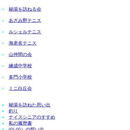
秘湯を訪ねる会
あざみ野テニス
ルシェルテニス
海老名テニス
山仲間の会
練成中学校
多門小学校
ミニ白丘会
秘湯を訪ねた思い出
釣り
ナイスシニアのすすめ
私の履歴書
(01-05）の想い出