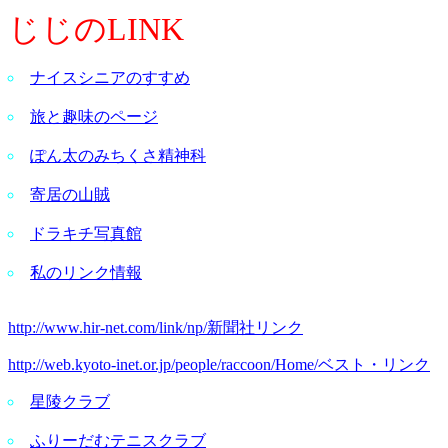
じじのLINK
ナイスシニアのすすめ
旅と趣味のページ
ぽん太のみちくさ精神科
寄居の山賊
ドラキチ写真館
私のリンク情報
http://www.hir-net.com/link/np/
新聞社リンク
http://web.kyoto-inet.or.jp/people/raccoon/Home/
ベスト・リンク
星陵クラブ
ふりーだむテニスクラブ