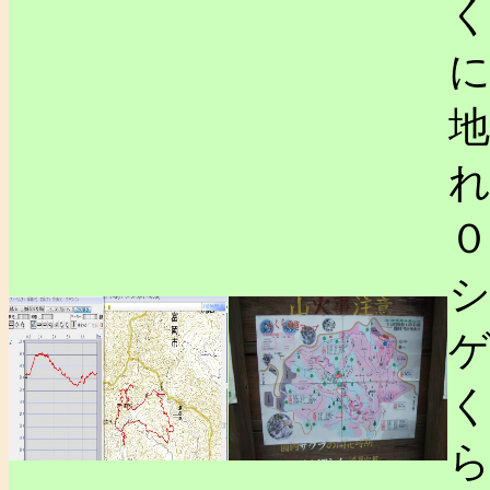
地
シ
ら