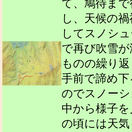
て、鳩待まで
し、天候の禍
してスノシュ
で再び吹雪が
ものの繰り返
手前で諦め下
のでスノーシ
中から様子を
の頃には天気