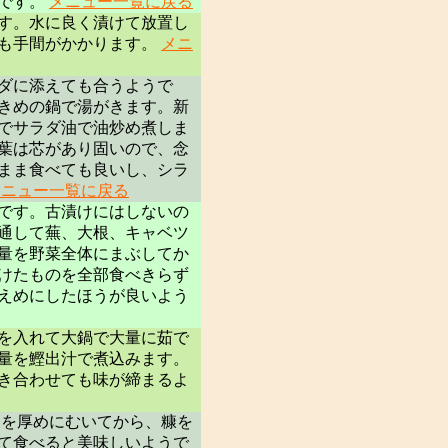
うです。
メニュー一覧に戻る
す。水に良く漬けて放置し
ても手間がかかります。
メニ
ダに添えても合うようで
きめの鍋で湯がきます。新
でサラダ油で油炒め煮しま
葉は芯があり固いので、念
まま食べても良いし、シラ
メニュー一覧に戻る
です。古漬けにはしないの
通して蕪、大根、キャベツ
量を野菜全体にまぶしてか
けたものを全部食べきらず
えめにしたほうが良いよう
を入れて大鍋で大量に茹で
量を鰹出汁で煮込みます。
き合わせても味が締まるよ
皮を厚めにむいてから、糠を
て食べると美味しいようで