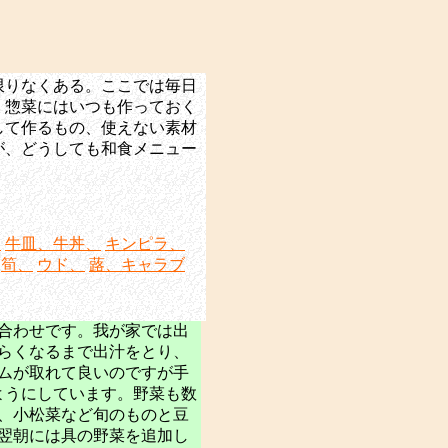
限りなくある。ここでは毎日
。惣菜にはいつも作っておく
して作るもの、使えない素材
が、どうしても和食メニュー
、
牛皿、牛丼、
キンピラ、
筍、
ウド、
蕗、キャラブ
合わせです。我が家では出
らくなるまで出汁をとり、
ムが取れて良いのですが手
ようにしています。野菜も数
、小松菜など旬のものと豆
翌朝には具の野菜を追加し