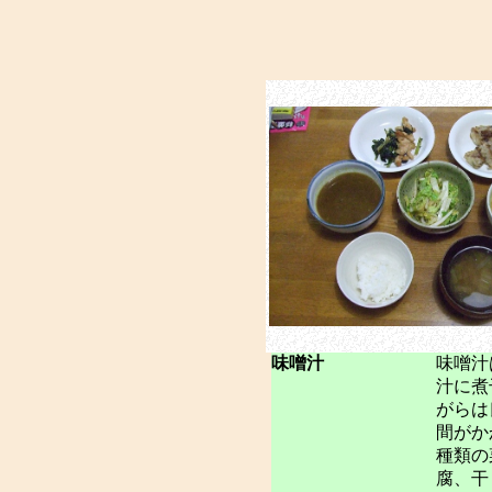
味噌汁
味噌汁
汁に煮
がらは
間がか
種類の
腐、干