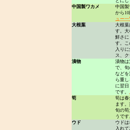
とにし
中国製ワカメ
中国製
から1
ュー一
大根葉
大根葉
す。大
鮮さに
す。こ
入りに
ス、ク
漬物
漬物は
で、旬
などを
ら重し
に翌日
です。
筍
筍は春
ます。
旬の筍
うです
ウド
ウドは
入れて