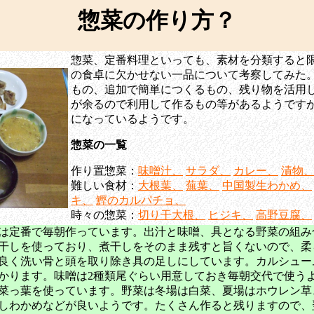
惣菜の作り方？
惣菜、定番料理といっても、素材を分類すると
の食卓に欠かせない一品について考察してみた
もの、追加で簡単につくるもの、残り物を活用
が余るので利用して作るもの等があるようです
になっているようです。
惣菜の一覧
作り置惣菜：
味噌汁、
サラダ、
カレー、
漬物
難しい食材：
大根葉、
蕪葉、
中国製生わかめ、
キ、
鰹のカルパチョ、
時々の惣菜：
切り干大根、
ヒジキ、
高野豆腐、
は定番で毎朝作っています。出汁と味噌、具となる野菜の組み
干しを使っており、煮干しをそのまま残すと旨くないので、柔
良く洗い骨と頭を取り除き具の足しにしています。カルシュー
かります。味噌は2種類尾ぐらい用意しておき毎朝交代で使う
菜っ葉を使っています。野菜は冬場は白菜、夏場はホウレン草
しわかめなどが良いようです。たくさん作ると残りますので、