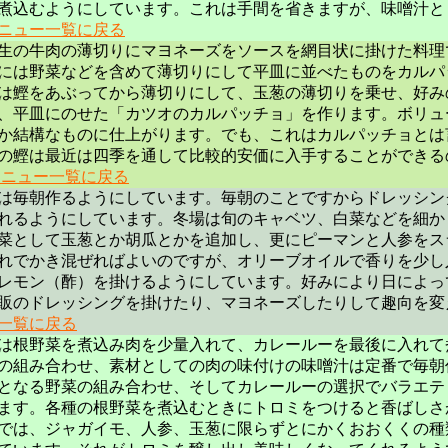
煮込むようにしています。これは手間を省きますが、味噌汁と
ニュー一覧に戻る
生の牛肉の薄切りにマヨネーズをソースを網目状に掛けた料理
には野菜などを含めて薄切りにして平皿に並べたものをカルパ
は鰹をあぶってから薄切りにして、玉葱の薄切りを乗せ、好み
、平皿にのせた「カツオのカルパッチョ」を作ります。ボリュ
か結構なものに仕上がります。でも、これはカルパッチョとは
の鰹は最近は四季を通して比較的安価に入手することができる
メニュー一覧に戻る
は毎朝作るようにしています。毎朝のことですからドレッシン
れるようにしています。冬場は旬のキャベツ、白菜などを細か
菜として玉葱とか胡瓜とかを追加し、更にピーマンと人参をス
れでかき混ぜればよいのですが、オリーブオイルで香りを少し
レモン（酢）を掛けるようにしています。好みにより日によっ
販のドレッシングを掛けたり、マヨネーズしたりして趣向を変
一覧に戻る
は根野菜を煮込み肉を少量入れて、カレールーを最後に入れて
の組み合わせ、素材としての肉の味付けの味噌汁は定番で毎朝
となる野菜の組み合わせ、そしてカレールーの選択でバラエテ
ます。各種の根野菜を煮込むときにトロミをつけると香ばしさ
では、ジャガイモ、人参、玉葱に限らずとにかくおおくくの種