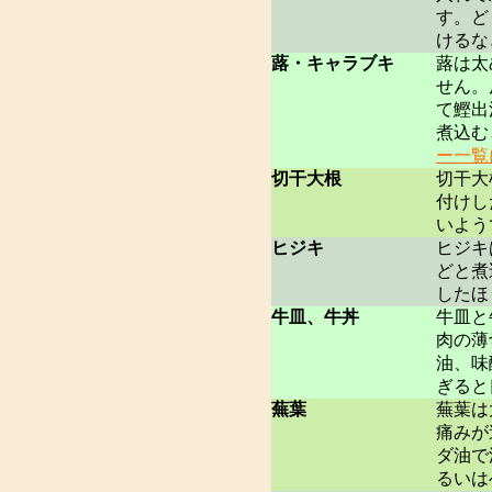
す。ど
けるな
蕗・キャラブキ
蕗は太
せん。
て鰹出
煮込む
ー一覧
切干大根
切干大
付けし
いよう
ヒジキ
ヒジキ
どと煮
したほ
牛皿、牛丼
牛皿と
肉の薄
油、味
ぎると
蕪葉
蕪葉は
痛みが
ダ油で
るいは