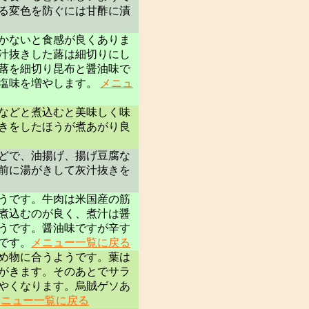
る変色を防ぐには甘酢に漬
かないと食感が良くありま
汁抜きした蕗は細切りにし
蕗を細切り昆布と醤油味で
は塩味を増やします。
メニュ
などと煮込むと美味しく味
きをしたほうが煮あがり良
どで、油揚げ、揚げ豆腐な
前に湯がきして灰汁抜きを
うです。牛肉は米国産の筋
煮込むのが良く、煮汁は醤
うです。醤油味ですが辛す
です。
メニュー一覧に戻る
め物に合うようです。葉は
がきます。そのあとでサラ
やくなります。烏賊ゲソあ
メニュー一覧に戻る