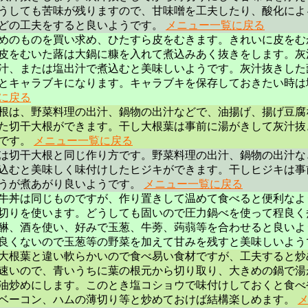
うしても苦味が残りますので、甘味噌を工夫したり、酸化によ
どの工夫をすると良いようです。
メニュー一覧に戻る
めのものを買い求め、ひたすら皮をむきます。きれいに皮をむ
皮をむいた蕗は大鍋に糠を入れて煮込みあく抜きをします。灰
汁、または塩出汁で煮込むと美味しいようです。灰汁抜きした
とキャラブキになります。キャラブキを保存しておきたい時
に戻る
根は、野菜料理の出汁、鍋物の出汁などで、油揚げ、揚げ豆腐
た切干大根ができます。干し大根葉は事前に湯がきして灰汁抜
です。
メニュー一覧に戻る
は切干大根と同じ作り方です。野菜料理の出汁、鍋物の出汁な
込むと美味しく味付けしたヒジキができます。干しヒジキは事
うが煮あがり良いようです。
メニュー一覧に戻る
牛丼は同じものですが、作り置きして温めて食べると便利なよ
切りを使います。どうしても固いので圧力鍋べを使って程良く
醂、酒を使い、好みで玉葱、牛蒡、蒟蒻等を合わせると良いよ
良くないので玉葱等の野菜を加えて甘みを残すと美味しいよう
大根葉と違い軟らかいので食べ易い食材ですが、工夫すると炒
速いので、青いうちに葉の根元から切り取り、大きめの鍋で湯
油炒めにします。このとき塩コショウで味付けしておくと食べ
ベーコン、ハムの薄切り等と炒めておけば結構楽しめます。