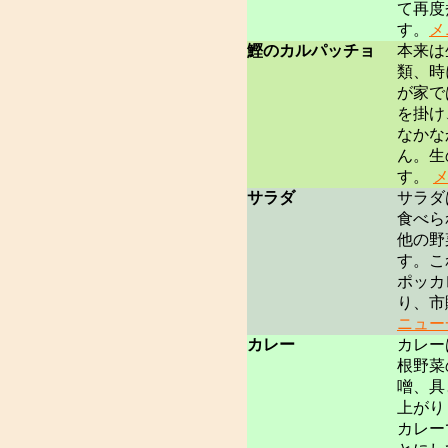
て再度
す。
メ
鰹のカルパッチョ
本来は
類、時
が家で
を掛け
なかな
ん。生
す。
サラダ
サラダ
食べら
他の野
す。こ
ポッカ
り、市
ニュー
カレー
カレー
根野菜
噌、具
上がり
カレー