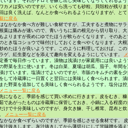
ています。それがトロミを醸し出し美味しくなってくれるよ
ワカメは安いのですが、いくら洗っても砂粒、貝殻粒が残りま
0回は良く洗えば、なんとか食べられるようになりますが、と
覧に戻る
はなかなか食べ方が難しい食材ですが、工夫すると煮物にサラ
根葉は痛みが速いので、青いうちに葉の根元から切り取り、大
もよりますが長めにゆでたほうが軟らかくなります。そのあと
のとき塩コショウで味付けしておくと食べやくなります。大根
炒めたほうが良いようです。このように料理しておけば、この
ラゲ、紅生姜などを添えて趣向を変えるようにしています。
定番で毎日作っています。漬物は浅漬けが家庭用には良いよう
の野菜を主に使います。冬は白菜、夏場は胡瓜、茄子、年間を
漬けています。塩漬けでよいのですが、市販のキムチの素を少
をして冷蔵庫に一日置くと翌日には美味しく食べられます。漬
また野菜を追加しても美味しく食べられるようです。塩分は控
メニュー一覧に戻る
先になると、季節を感じて買い求めに行きます。皮をむき、糠
茹であがったものは冷蔵庫に保管しておき、小鍋に入る程度の
だけで十分美味しいのですが、身欠き鰊、干し椎茸、昆布と炊
。
メニュー一覧に戻る
なかなか食べずらいのですが、季節を感じさせる食材です。 
灰汁抜きします。灰汁抜きしてから薄切りにして甘味噌を添え